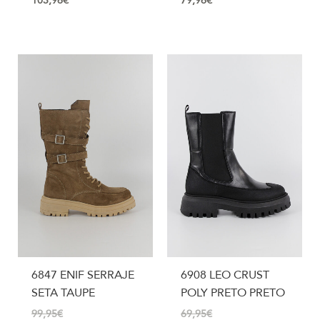
103,96
€
79,96
€
6847 ENIF SERRAJE
6908 LEO CRUST
SETA TAUPE
POLY PRETO PRETO
99,95
€
69,95
€