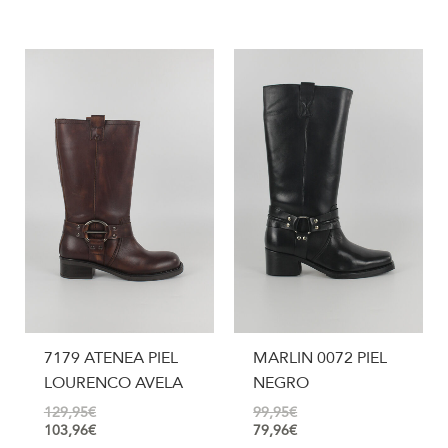
7179 ATENEA PIEL
MARLIN 0072 PIEL
LOURENCO AVELA
NEGRO
129,95
€
99,95
€
103,96
€
79,96
€