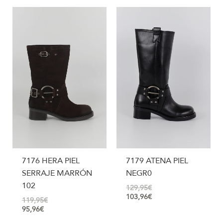
7176 HERA PIEL
7179 ATENA PIEL
SERRAJE MARRÓN
NEGR0
102
129,95
€
103,96
€
119,95
€
95,96
€