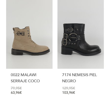
0022 MALAWI
7174 NEMESIS PIEL
SERRAJE COCO
NEGRO
79,95
€
129,95
€
63,96
€
103,96
€