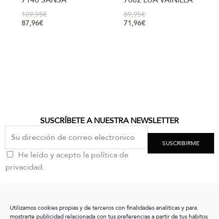
7148 SANSA
7082 LUA VAINILLA
109,95
€
89,95
€
87,96
€
71,96
€
SUSCRÍBETE A NUESTRA NEWSLETTER
SUSCRIBIRME
He leído y acepto la política de
privacidad.
CONTACTO
Utilizamos cookies propias y de terceros con finalidades analíticas y para
clientes@vxshoes.com
mostrarte publicidad relacionada con tus preferencias a partir de tus hábitos