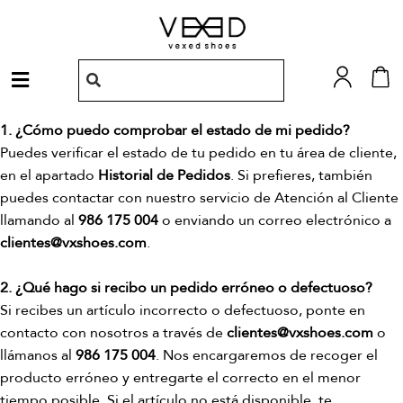
Ir
al
contenido
Menú
1. ¿Cómo puedo comprobar el estado de mi pedido?
Puedes verificar el estado de tu pedido en tu área de cliente,
en el apartado
Historial de Pedidos
. Si prefieres, también
puedes contactar con nuestro servicio de Atención al Cliente
llamando al
986 175 004
o enviando un correo electrónico a
clientes@vxshoes.com
.
2. ¿Qué hago si recibo un pedido erróneo o defectuoso?
Si recibes un artículo incorrecto o defectuoso, ponte en
contacto con nosotros a través de
clientes@vxshoes.com
o
llámanos al
986 175 004
. Nos encargaremos de recoger el
producto erróneo y entregarte el correcto en el menor
tiempo posible. Si el artículo no está disponible, te