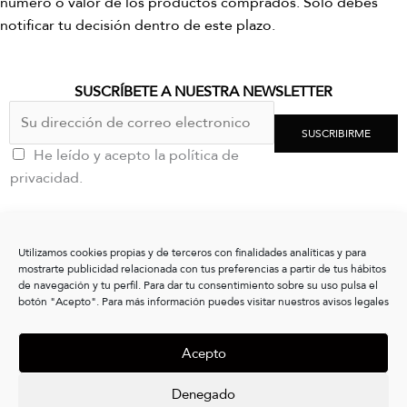
número o valor de los productos comprados. Solo debes
notificar tu decisión dentro de este plazo.
SUSCRÍBETE A NUESTRA NEWSLETTER
SUSCRIBIRME
He leído y acepto la política de
privacidad.
CONTACTO
Utilizamos cookies propias y de terceros con finalidades analíticas y para
clientes@vxshoes.com
mostrarte publicidad relacionada con tus preferencias a partir de tus hábitos
+34 986175004
de navegación y tu perfil. Para dar tu consentimiento sobre su uso pulsa el
botón "Acepto". Para más información puedes visitar nuestros avisos legales
INFORMACIÓN
Acepto
CONÓCENOS
LEGAL
Denegado