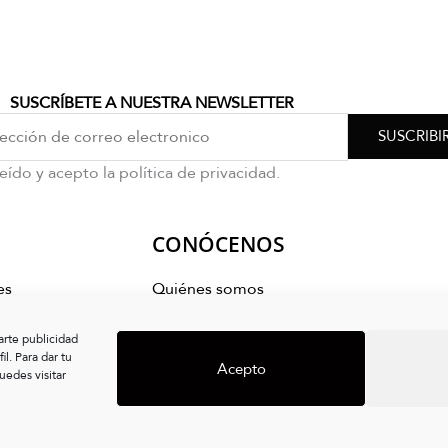
SUSCRÍBETE A NUESTRA NEWSLETTER
SUSCRIBI
eído y acepto la política de privacidad.
CONÓCENOS
es
Quiénes somos
mpra
arte publicidad
s
l. Para dar tu
Acepto
edes visitar