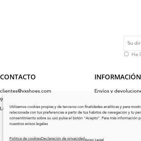
He l
CONTACTO
INFORMACIÓN
clientes@vxshoes.com
Envíos y devolucion
986 17 50 04
Condiciones de co
Utilizamos cookies propias y de terceros con finalidades analíticas y para mostr
Lunes a Viernes de 10:00h a 14:00h
Preguntas frecuente
relacionada con tus preferencias a partir de tus hábitos de navegación y tu perfi
consentimiento sobre su uso pulsa el botón "Acepto". Para más información pu
Cuidado del calzado
I
nuestros avisos legales
n
Guía de tallas
s
Política de cookies
Declaración de privacidad