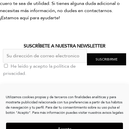
cuero te sea de utilidad. Si tienes alguna duda adicional o
necesitas más información, no dudes en contactarnos.
¡Estamos aquí para ayudarte!
SUSCRÍBETE A NUESTRA NEWSLETTER
SUSCRIBIRME
He leído y acepto la política de
privacidad.
CONTACTO
Utilizamos cookies propias y de terceros con finalidades analíticas y para
clientes@vxshoes.com
mostrarte publicidad relacionada con tus preferencias a partir de tus hábitos
+34 986175004
de navegación y tu perfil. Para dar tu consentimiento sobre su uso pulsa el
botón "Acepto". Para más información puedes visitar nuestros avisos legales
INFORMACIÓN
Acepto