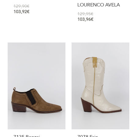
LOURENCO AVELA
129,90
€
103,92
€
129,95
€
103,96
€