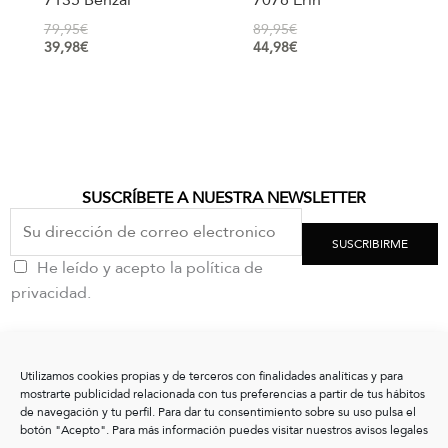
7135 Benzai
7078 Erin
79,95
€
89,95
€
39,98
€
44,98
€
SUSCRÍBETE A NUESTRA NEWSLETTER
SUSCRIBIRME
He leído y acepto la política de
privacidad.
CONTACTO
Utilizamos cookies propias y de terceros con finalidades analíticas y para
clientes@vxshoes.com
mostrarte publicidad relacionada con tus preferencias a partir de tus hábitos
+34 986175004
de navegación y tu perfil. Para dar tu consentimiento sobre su uso pulsa el
botón "Acepto". Para más información puedes visitar nuestros avisos legales
INFORMACIÓN