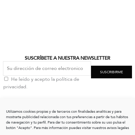
SUSCRÍBETE A NUESTRA NEWSLETTER
SUSCRIBIRME
He leído y acepto la política de
privacidad.
CONTACTO
Utilizamos cookies propias y de terceros con finalidades analíticas y para
clientes@vxshoes.com
mostrarte publicidad relacionada con tus preferencias a partir de tus hábitos
+34 986175004
de navegación y tu perfil. Para dar tu consentimiento sobre su uso pulsa el
botón "Acepto". Para más información puedes visitar nuestros avisos legales
INFORMACIÓN