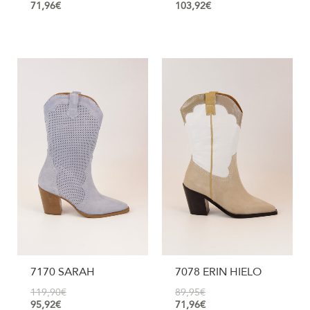
71,96
€
103,92
€
7170 SARAH
7078 ERIN HIELO
119,90
€
89,95
€
95,92
€
71,96
€