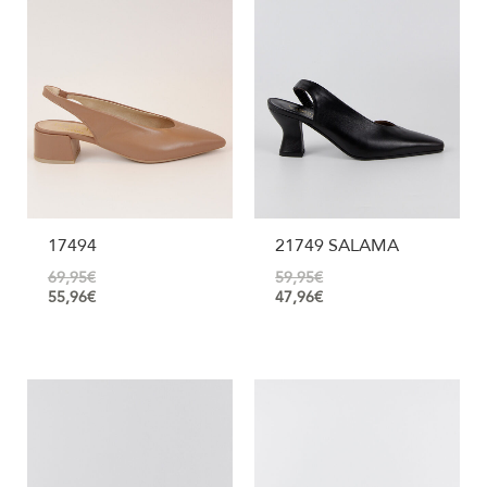
17494
21749 SALAMA
69,95
€
59,95
€
55,96
€
47,96
€