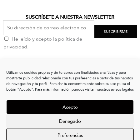
SUSCRÍBETE A NUESTRA NEWSLETTER
SUSCRIBIRME
He leído y acepto la política de
privacidad.
CONTACTO
Utilizamos cookies propias y de terceros con finalidades analíticas y para
clientes@vxshoes.com
mostrarte publicidad relacionada con tus preferencias a partir de tus hábitos
+34 986175004
de navegación y tu perfil. Para dar tu consentimiento sobre su uso pulsa el
botón "Acepto". Para más información puedes visitar nuestros avisos legales
INFORMACIÓN
Acepto
CONÓCENOS
LEGAL
Denegado
I
L
Preferencias