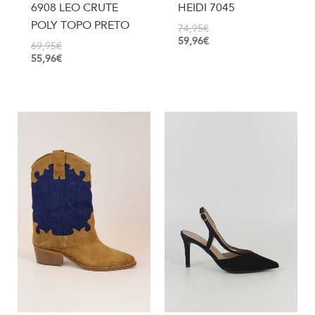
6908 LEO CRUTE
HEIDI 7045
POLY TOPO PRETO
74,95
€
59,96
€
69,95
€
55,96
€