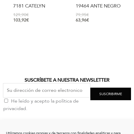
7181 CATELYN
19464 ANTE NEGRO
129,90
€
79,95
€
103,92
€
63,96
€
SUSCRÍBETE A NUESTRA NEWSLETTER
SUSCRIBIRME
He leído y acepto la política de
privacidad.
CONTACTO
Utilizamos cookies propias y de terceros con finalidades analíticas y para