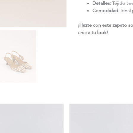
Detalles:
Tejido tw
Comodidad:
Ideal 
¡Hazte con este zapato s
chic a tu look!