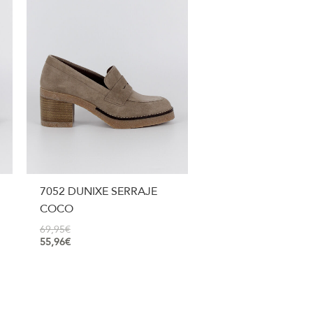
7052 DUNIXE SERRAJE
COCO
69,95
€
55,96
€