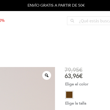
ENVÍO GRATIS A PARTIR DE 50€
50%
79,95
€
63,96
€
Elige el color
Elige la talla