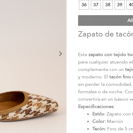
36
37
38
39
4
Añ
Zapato de tacó
Este
zapato con tejido t
para cualquier atuendo e
complementa con un
tej
y moderno. El
tacón fino
sin perder la comodidad,
formales o de noche. Con 
convertirá en un básico ve
Especificaciones:
Estilo:
Zapato con 
Color:
Marrón
Tacón:
Fino de 5 c