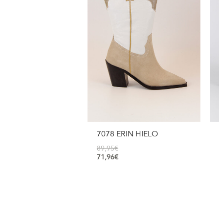
7078 ERIN HIELO
89,95
€
71,96
€