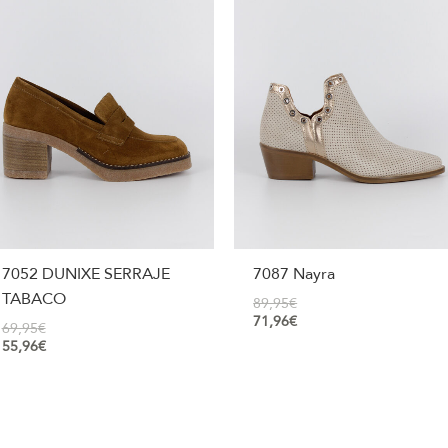
7052 DUNIXE SERRAJE
7087 Nayra
TABACO
89,95
€
71,96
€
69,95
€
55,96
€