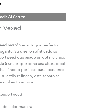
0
adir Al Carrito
n Vexed
weed marrón
es el toque perfecto
legante. Su
diseño sofisticado
se
ido tweed
que añade un detalle único
 de 5 cm
proporciona una altura ideal
 haciéndolo perfecto para ocasiones
su estilo refinado, este zapato se
rsátil en tu armario.
tejido tweed
m de color madera