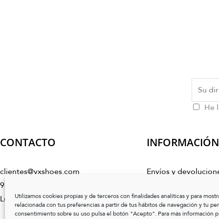
He l
CONTACTO
INFORMACIÓN
clientes@vxshoes.com
Envíos y devolucion
986 17 50 04
Condiciones de co
Utilizamos cookies propias y de terceros con finalidades analíticas y para mostr
Lunes a Viernes de 10:00h a 14:00h
Preguntas frecuente
relacionada con tus preferencias a partir de tus hábitos de navegación y tu perfi
consentimiento sobre su uso pulsa el botón "Acepto". Para más información pu
Cuidado del calzado