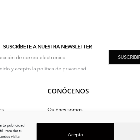
SUSCRÍBETE A NUESTRA NEWSLETTER
SUSCRIBI
eído y acepto la política de privacidad.
CONÓCENOS
es
Quiénes somos
mpra
arte publicidad
s
l. Para dar tu
Acepto
edes visitar