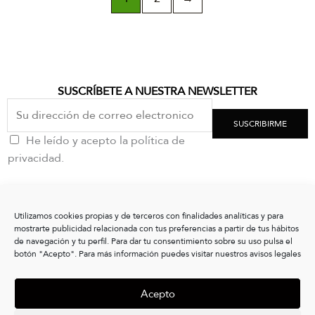
SUSCRÍBETE A NUESTRA NEWSLETTER
SUSCRIBIRME
He leído y acepto la política de
privacidad.
CONTACTO
Utilizamos cookies propias y de terceros con finalidades analíticas y para
clientes@vxshoes.com
mostrarte publicidad relacionada con tus preferencias a partir de tus hábitos
+34 986175004
de navegación y tu perfil. Para dar tu consentimiento sobre su uso pulsa el
botón "Acepto". Para más información puedes visitar nuestros avisos legales
INFORMACIÓN
Acepto
CONÓCENOS