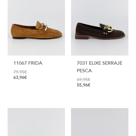
11067 FRIDA
7031 ELIXE SERRAJE
PESCA
79,95
€
63,96
€
69,95
€
55,96
€