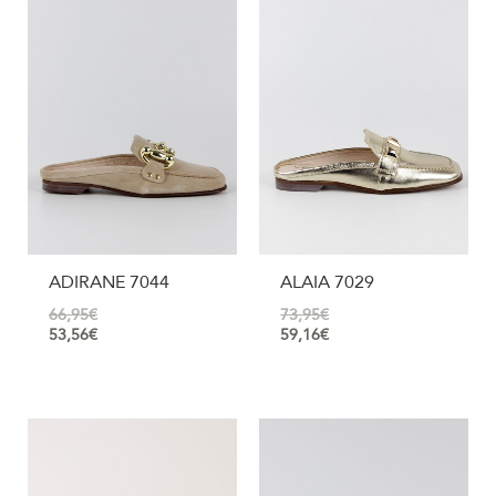
ADIRANE 7044
ALAIA 7029
66,95
€
73,95
€
53,56
€
59,16
€