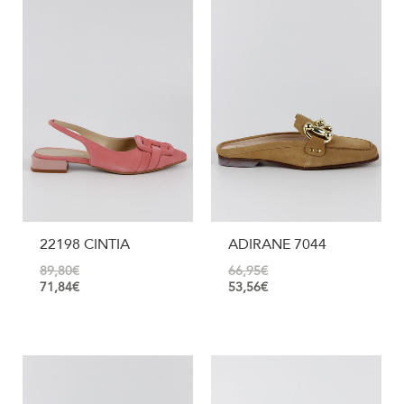
22198 CINTIA
ADIRANE 7044
89,80
€
66,95
€
71,84
€
53,56
€