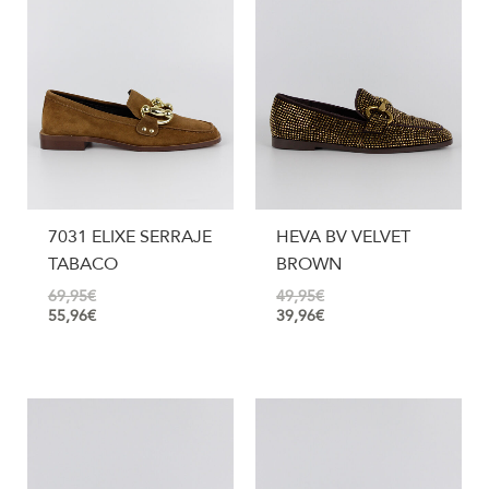
7031 ELIXE SERRAJE
HEVA BV VELVET
TABACO
BROWN
69,95
€
49,95
€
55,96
€
39,96
€