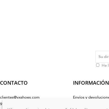
He l
CONTACTO
INFORMACIÓN
clientes@vxshoes.com
Envíos y devolucion
986 17 50 04
Condiciones de co