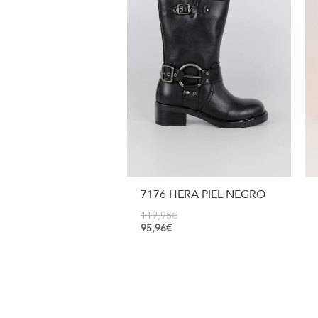
7176 HERA PIEL NEGRO
119,95
€
95,96
€