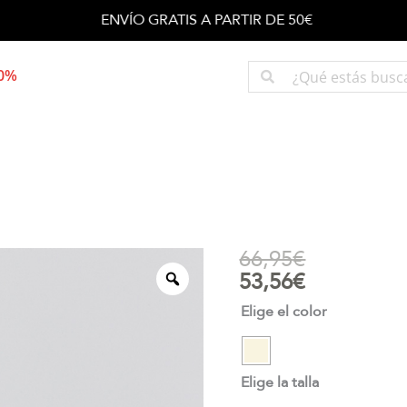
ENVÍO GRATIS A PARTIR DE 50€
50%
66,95
€
53,56
€
Elige el color
Elige la talla