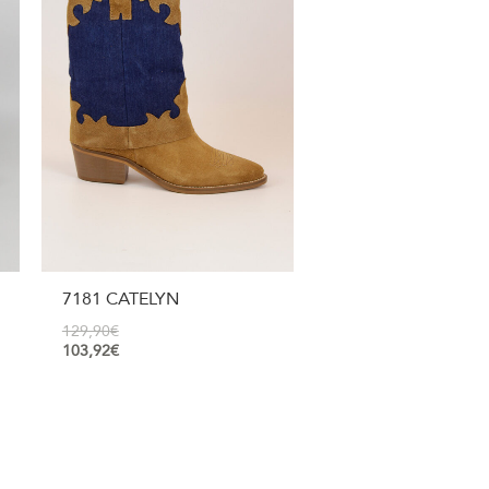
7181 CATELYN
129,90
€
103,92
€