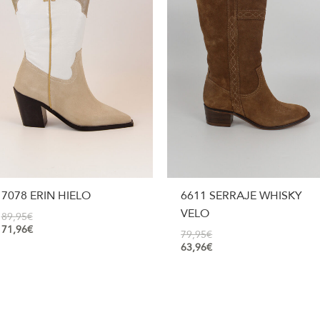
7078 ERIN HIELO
6611 SERRAJE WHISKY
VELO
89,95
€
71,96
€
79,95
€
63,96
€