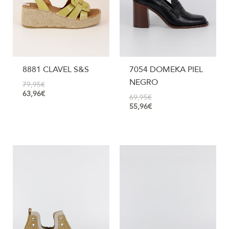
8881 CLAVEL S&S
7054 DOMEKA PIEL
NEGRO
79,95
€
63,96
€
69,95
€
55,96
€