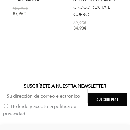
7148 SANSA
6726 CRUST CAMEL
CROCO REX TAIL
109,95
€
87,96
€
CUERO
69,95
€
34,98
€
SUSCRÍBETE A NUESTRA NEWSLETTER
SUSCRIBIRME
He leído y acepto la política de
privacidad.