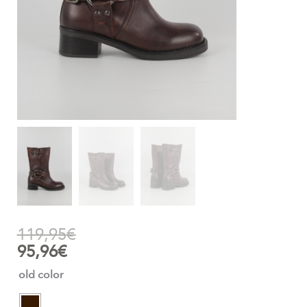
119,95
€
95,96
€
old color