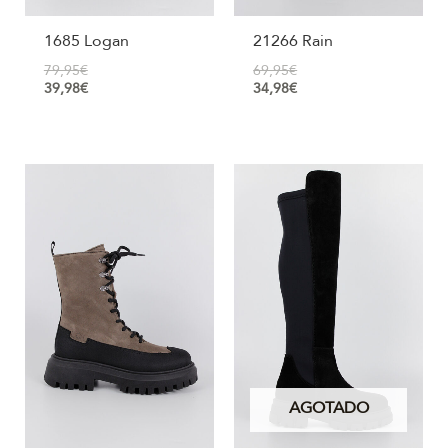
1685 Logan
21266 Rain
79,95
€
69,95
€
39,98
€
34,98
€
AGOTADO