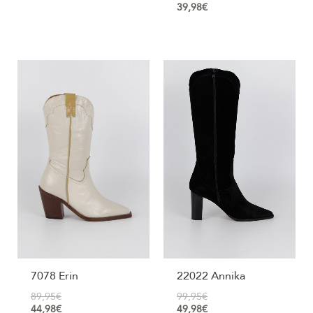
39,98
€
7078 Erin
22022 Annika
89,95
€
99,95
€
44,98
€
49,98
€