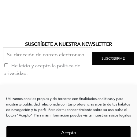
SUSCRÍBETE A NUESTRA NEWSLETTER
SUSCRIBIRME
He leído y acepto la política de
privacidad.
CONTACTO
Utilizamos cookies propias y de terceros con finalidades analíticas y para
clientes@vxshoes.com
mostrarte publicidad relacionada con tus preferencias a partir de tus hábitos
+34 986175004
de navegación y tu perfil. Para dar tu consentimiento sobre su uso pulsa el
botón "Acepto". Para más información puedes visitar nuestros avisos legales
INFORMACIÓN
Acepto
CONÓCENOS