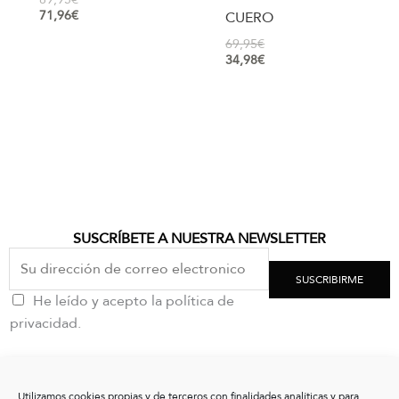
71,96
€
CUERO
69,95
€
34,98
€
SUSCRÍBETE A NUESTRA NEWSLETTER
SUSCRIBIRME
He leído y acepto la política de
privacidad.
CONTACTO
Utilizamos cookies propias y de terceros con finalidades analíticas y para