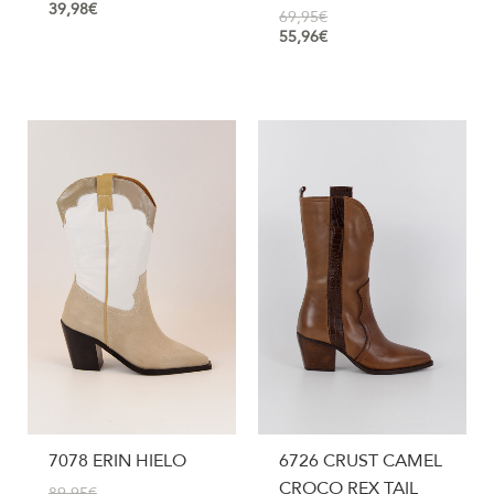
39,98
€
69,95
€
55,96
€
7078 ERIN HIELO
6726 CRUST CAMEL
CROCO REX TAIL
89,95
€