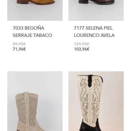
7033 BEGOÑA
7177 SELENA PIEL
SERRAJE TABACO
LOURENCO AVELA
89,95
€
129,95
€
71,96
€
103,96
€