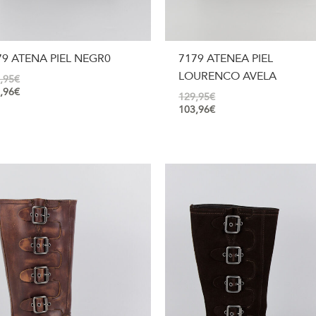
79 ATENA PIEL NEGR0
7179 ATENEA PIEL
LOURENCO AVELA
,95
€
,96
€
129,95
€
103,96
€