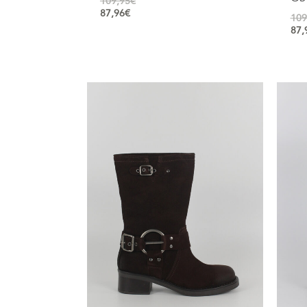
109,95
€
87,96
€
109
87,