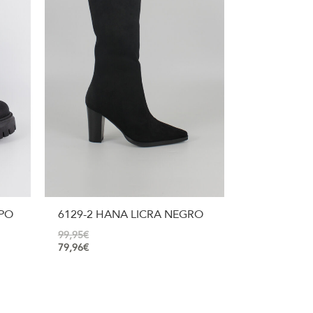
OPO
6129-2 HANA LICRA NEGRO
99,95
€
79,96
€