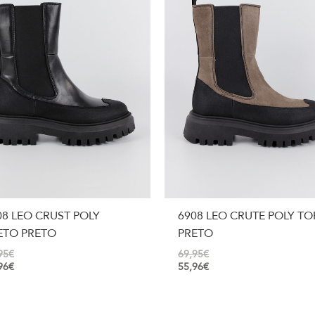
08 LEO CRUST POLY
6908 LEO CRUTE POLY T
ETO PRETO
PRETO
95
€
69,95
€
96
€
55,96
€