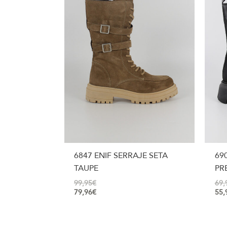
6847 ENIF SERRAJE SETA
69
TAUPE
PR
99,95
€
69,
79,96
€
55,