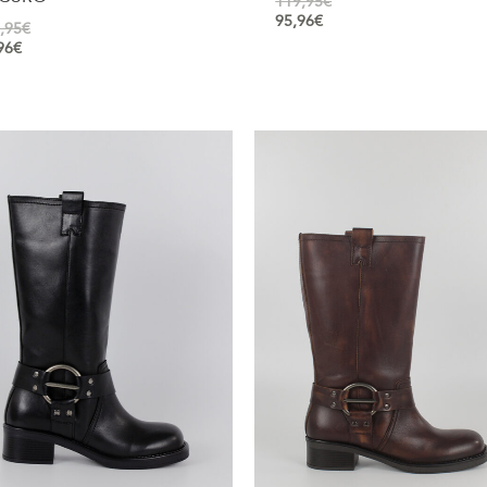
119,95
€
95,96
€
,95
€
96
€