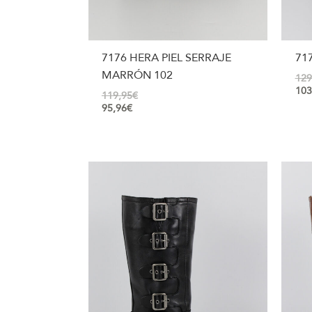
7176 HERA PIEL SERRAJE
71
MARRÓN 102
129
103
119,95
€
95,96
€