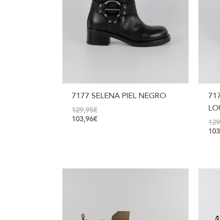
7177 SELENA PIEL NEGRO
71
LO
129,95
€
103,96
€
129
103