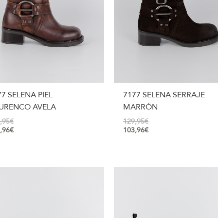
77 SELENA PIEL
7177 SELENA SERRAJE
URENCO AVELA
MARRÓN
,95
€
129,95
€
,96
€
103,96
€