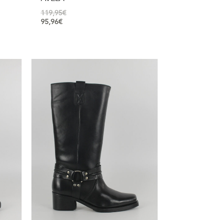
119,95
€
95,96
€