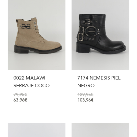
0022 MALAWI
7174 NEMESIS PIEL
SERRAJE COCO
NEGRO
79,95
€
129,95
€
63,96
€
103,96
€