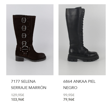
7177 SELENA
6864 ANKAA PIEL
SERRAJE MARRÓN
NEGRO
129,95
€
99,95
€
103,96
€
79,96
€