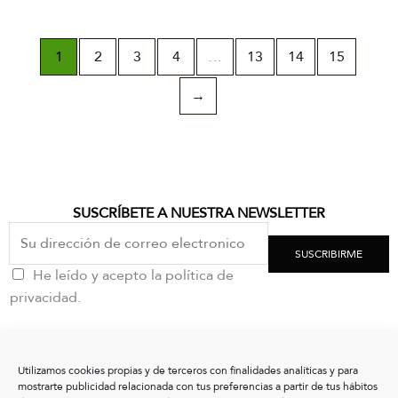
1
2
3
4
…
13
14
15
→
SUSCRÍBETE A NUESTRA NEWSLETTER
SUSCRIBIRME
He leído y acepto la política de
privacidad.
CONTACTO
Utilizamos cookies propias y de terceros con finalidades analíticas y para
clientes@vxshoes.com
mostrarte publicidad relacionada con tus preferencias a partir de tus hábitos
+34 986175004