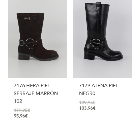
7176 HERA PIEL
7179 ATENA PIEL
SERRAJE MARRÓN
NEGR0
102
129,95
€
103,96
€
119,95
€
95,96
€