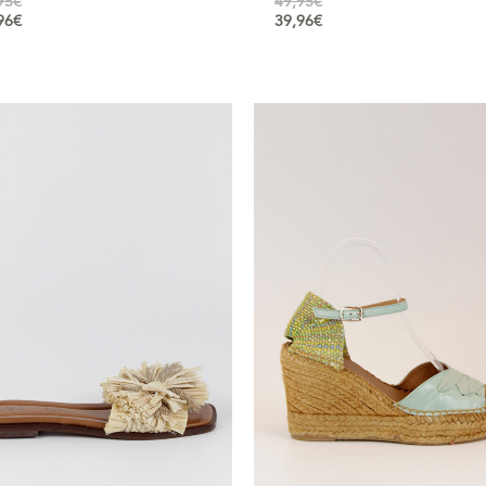
95
€
49,95
€
96
€
39,96
€