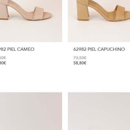
982 PIEL CAMEO
62982 PIEL CAPUCHINO
50
€
73,50
€
80
€
58,80
€