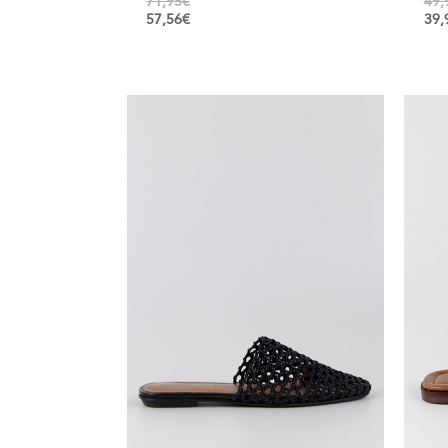
71,95
€
49,
57,56
€
39,