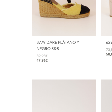
8779 DARE PLÁTANO Y
62
NEGRO S&S
73,
58,
59,95
€
47,96
€