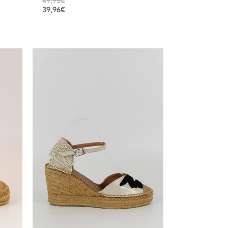
49,95
€
39,96
€