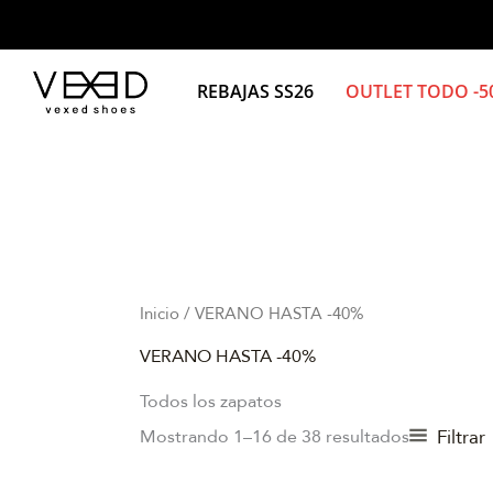
Ir
al
contenido
REBAJAS SS26
OUTLET TODO -
Inicio
/ VERANO HASTA -40%
VERANO HASTA -40%
Todos los zapatos
Filtrar
Mostrando 1–16 de 38 resultados