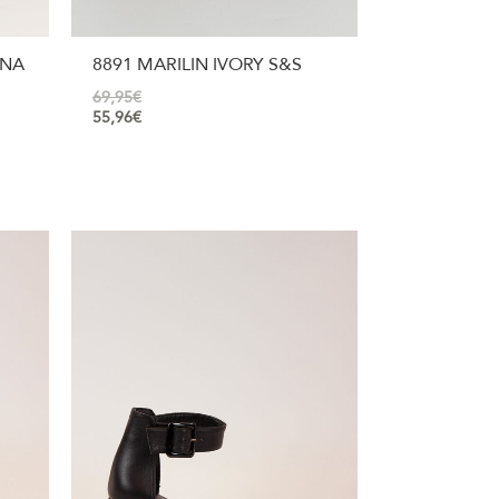
INA
8891 MARILIN IVORY S&S
69,95
€
55,96
€