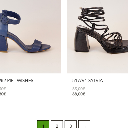
982 PIEL WISHES
517/V1 SYLVIA
50
€
85,00
€
80
€
68,00
€
1
2
3
→