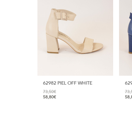
62982 PIEL OFF WHITE
62
73,50
€
73,
58,80
€
58,