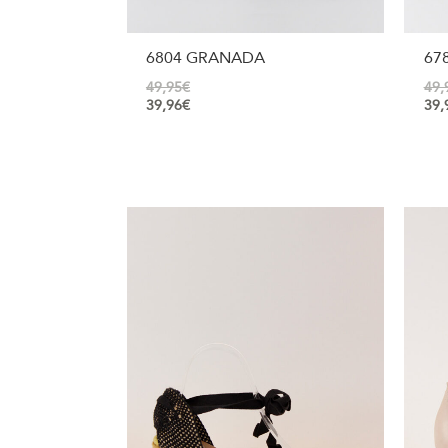
6804 GRANADA
678
49,95
€
49,
39,96
€
39,