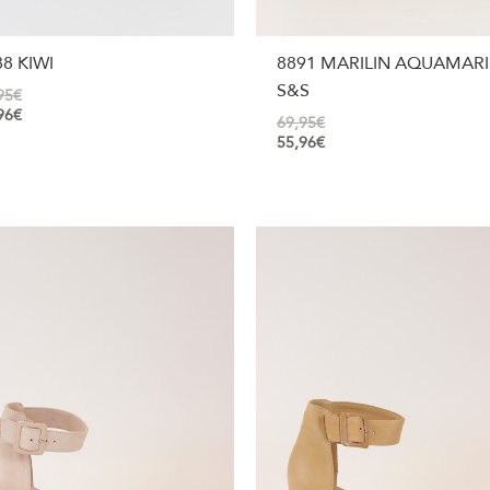
8 KIWI
8891 MARILIN AQUAMAR
S&S
95
€
96
€
69,95
€
55,96
€