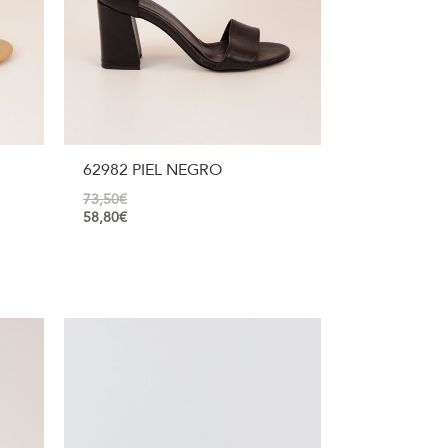
62982 PIEL NEGRO
73,50
€
58,80
€