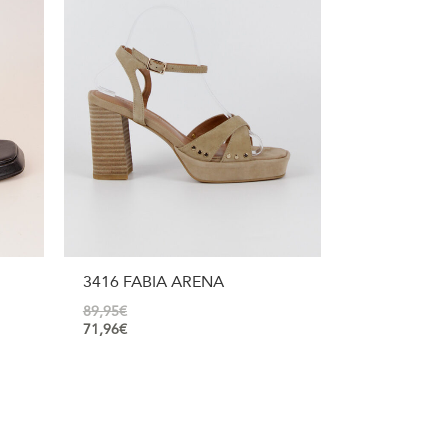
3416 FABIA ARENA
89,95
€
71,96
€