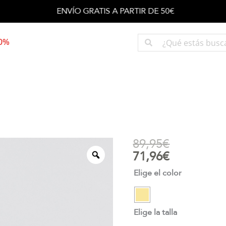
ENVÍO GRATIS A PARTIR DE 50€
50%
89,95
€
71,96
€
Elige el color
Elige la talla