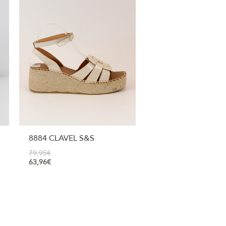
8884 CLAVEL S&S
79,95
€
63,96
€