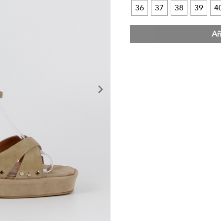
36
37
38
39
4
Añ