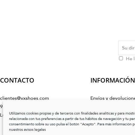
He l
CONTACTO
INFORMACIÓN
clientes@vxshoes.com
Envíos y devolucion
986 17 50 04
Condiciones de co
Utilizamos cookies propias y de terceros con finalidades analíticas y para mostr
Lunes a Viernes de 10:00h a 14:00h
Preguntas frecuente
relacionada con tus preferencias a partir de tus hábitos de navegación y tu perfi
consentimiento sobre su uso pulsa el botón "Acepto". Para más información pu
Cuidado del calzado
I
nuestros avisos legales
Guía de tallas