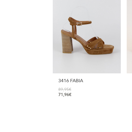
3416 FABIA
89,95
€
71,96
€