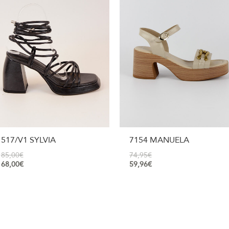
517/V1 SYLVIA
7154 MANUELA
85,00
€
74,95
€
68,00
€
59,96
€