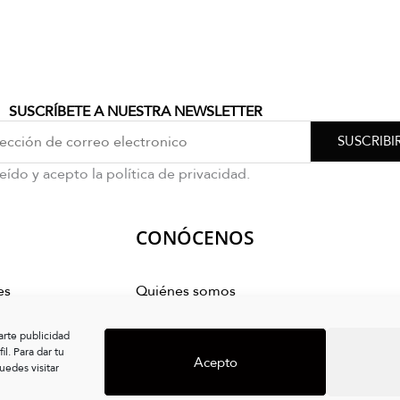
SUSCRÍBETE A NUESTRA NEWSLETTER
SUSCRIBI
eído y acepto la política de privacidad.
CONÓCENOS
es
Quiénes somos
mpra
arte publicidad
s
l. Para dar tu
Acepto
edes visitar