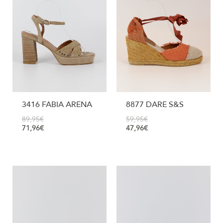
3416 FABIA ARENA
8877 DARE S&S
89,95
€
59,95
€
71,96
€
47,96
€