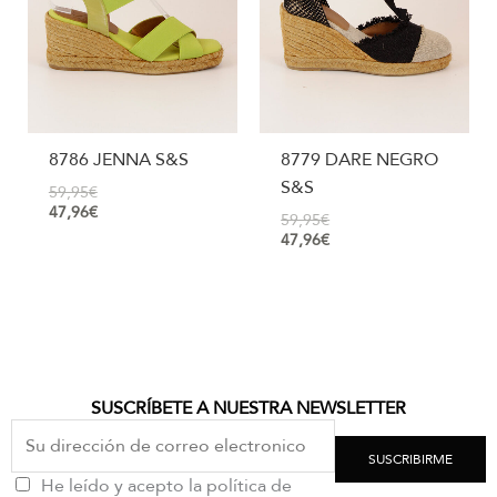
8786 JENNA S&S
8779 DARE NEGRO
S&S
59,95
€
47,96
€
59,95
€
47,96
€
SUSCRÍBETE A NUESTRA NEWSLETTER
SUSCRIBIRME
He leído y acepto la política de