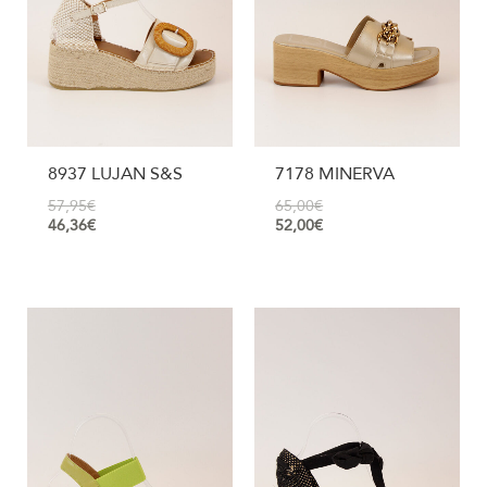
8937 LUJAN S&S
7178 MINERVA
57,95
€
65,00
€
46,36
€
52,00
€