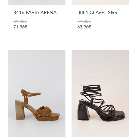
3416 FABIA ARENA
8881 CLAVEL S&S
89,95
€
79,95
€
71,96
€
63,96
€