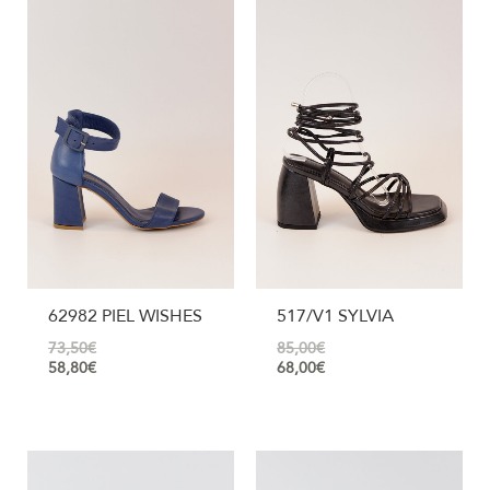
62982 PIEL WISHES
517/V1 SYLVIA
73,50
€
85,00
€
58,80
€
68,00
€