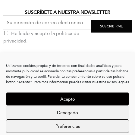
SUSCRÍBETE A NUESTRA NEWSLETTER
SUSCRIBIRME
He leído y acepto la política de
privacidad.
CONTACTO
Utilizamos cookies propias y de terceros con finalidades analíticas y para
clientes@vxshoes.com
mostrarte publicidad relacionada con tus preferencias a partir de tus hábitos
+34 986175004
de navegación y tu perfil. Para dar tu consentimiento sobre su uso pulsa el
botón "Acepto". Para más información puedes visitar nuestros avisos legales
INFORMACIÓN
Acepto
CONÓCENOS
LEGAL
Denegado
I
L
Preferencias
n
i