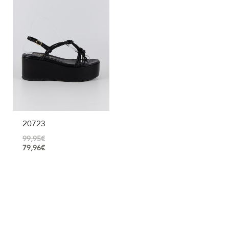
20723
99,95
€
79,96
€