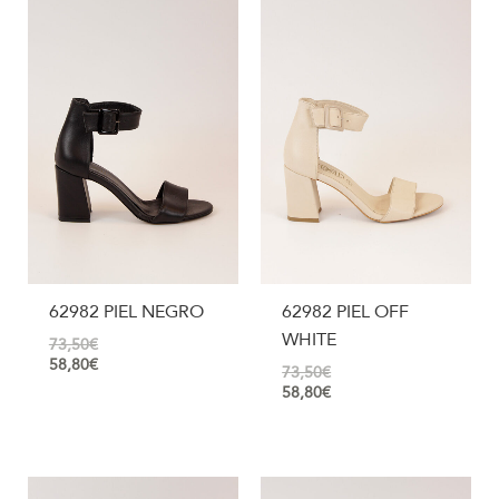
62982 PIEL NEGRO
62982 PIEL OFF
WHITE
73,50
€
58,80
€
73,50
€
58,80
€