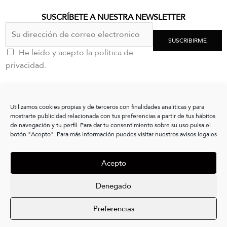
SUSCRÍBETE A NUESTRA NEWSLETTER
SUSCRIBIRME
He leído y acepto la política de
privacidad.
CONTACTO
Utilizamos cookies propias y de terceros con finalidades analíticas y para
clientes@vxshoes.com
mostrarte publicidad relacionada con tus preferencias a partir de tus hábitos
+34 986175004
de navegación y tu perfil. Para dar tu consentimiento sobre su uso pulsa el
botón "Acepto". Para más información puedes visitar nuestros avisos legales
INFORMACIÓN
Acepto
CONÓCENOS
LEGAL
Denegado
I
L
Preferencias
n
i