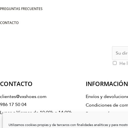
PREGUNTAS FRECUENTES
CONTACTO
He l
CONTACTO
INFORMACIÓN
clientes@vxshoes.com
Envíos y devolucion
986 17 50 04
Condiciones de co
Lunes a Viernes de 10:00h a 14:00h
Preguntas frecuente
Cuidado del calzado
I
Utilizamos cookies propias y de terceros con finalidades analíticas y para mostr