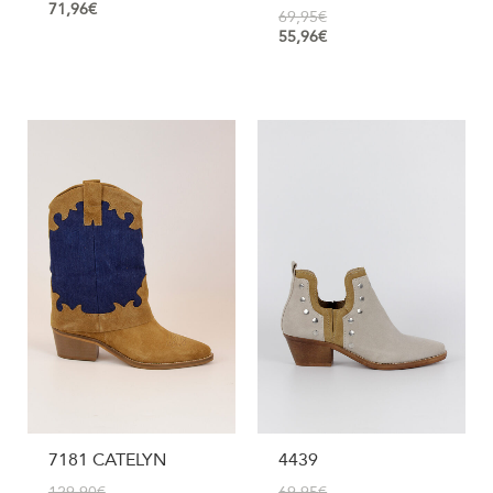
71,96
€
69,95
€
55,96
€
7181 CATELYN
4439
129,90
€
69,95
€