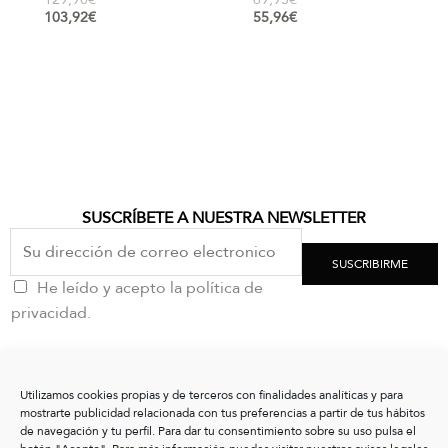
103,92
€
55,96
€
SUSCRÍBETE A NUESTRA NEWSLETTER
SUSCRIBIRME
He leído y acepto la política de
privacidad.
CONTACTO
Utilizamos cookies propias y de terceros con finalidades analíticas y para
clientes@vxshoes.com
mostrarte publicidad relacionada con tus preferencias a partir de tus hábitos
+34 986175004
de navegación y tu perfil. Para dar tu consentimiento sobre su uso pulsa el