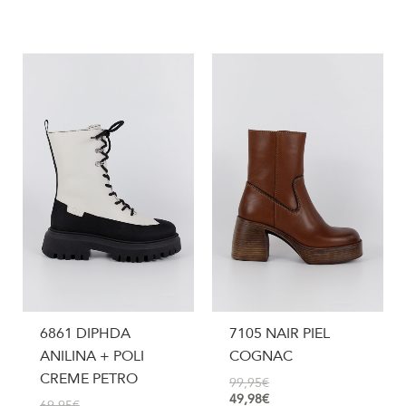
6861 DIPHDA
7105 NAIR PIEL
ANILINA + POLI
COGNAC
CREME PETRO
99,95
€
49,98
€
69,95
€