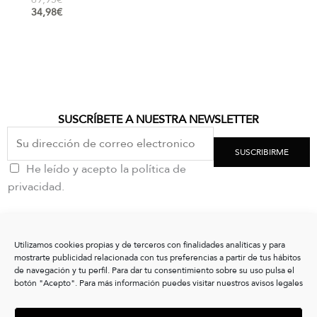
34,98
€
SUSCRÍBETE A NUESTRA NEWSLETTER
SUSCRIBIRME
He leído y acepto la política de
privacidad.
CONTACTO
Utilizamos cookies propias y de terceros con finalidades analíticas y para
clientes@vxshoes.com
mostrarte publicidad relacionada con tus preferencias a partir de tus hábitos
+34 986175004
de navegación y tu perfil. Para dar tu consentimiento sobre su uso pulsa el
botón "Acepto". Para más información puedes visitar nuestros avisos legales
INFORMACIÓN