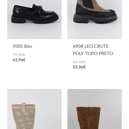
7005 Bibi
6908 LEO CRUTE
POLY TOPO PRETO
79,95
€
63,96
€
69,95
€
55,96
€