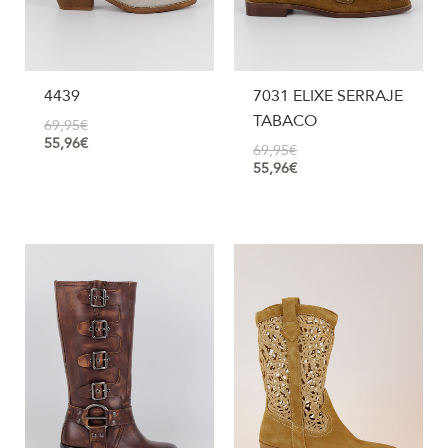
4439
7031 ELIXE SERRAJE
TABACO
69,95
€
55,96
€
69,95
€
55,96
€