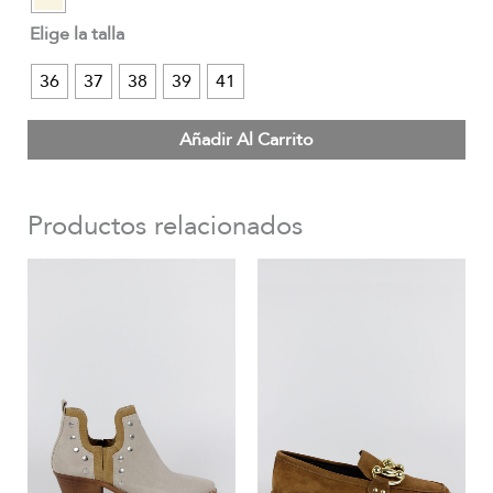
Elige la talla
36
37
38
39
41
Añadir Al Carrito
Productos relacionados