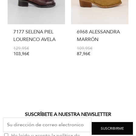
7177 SELENA PIEL
6968 ALESSANDRA
LOURENCO AVELA
MARRÓN
129,95
€
109,95
€
103,96
€
87,96
€
SUSCRÍBETE A NUESTRA NEWSLETTER
SUSCRIBIRME
He leído y acepto la política de