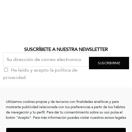
SUSCRÍBETE A NUESTRA NEWSLETTER
SUSCRIBIRME
He leído y acepto la política de
privacidad.
CONTACTO
Utilizamos cookies propias y de terceros con finalidades analíticas y para
clientes@vxshoes.com
mostrarte publicidad relacionada con tus preferencias a partir de tus hábitos
+34 986175004
de navegación y tu perfil. Para dar tu consentimiento sobre su uso pulsa el
botón "Acepto". Para más información puedes visitar nuestros avisos legales
INFORMACIÓN