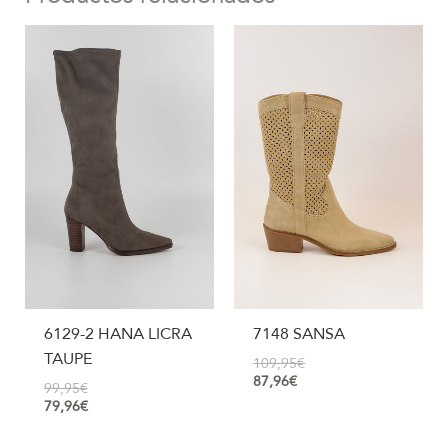
6129-2 HANA LICRA
7148 SANSA
TAUPE
109,95
€
87,96
€
99,95
€
79,96
€