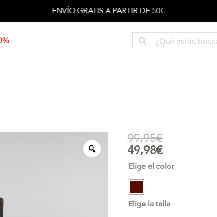
ENVÍO GRATIS A PARTIR DE 50€
50%
99,95
€
49,98
€
Elige el color
Elige la talla