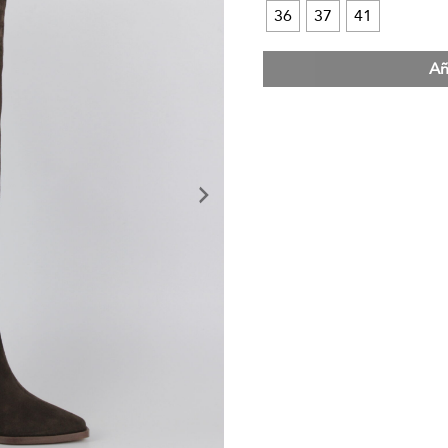
36
37
41
Añ