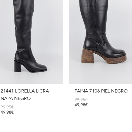
21441 LORELLA LICRA
FAINA 7106 PIEL NEGRO
NAPA NEGRO
99,95
€
49,98
€
99,95
€
49,98
€