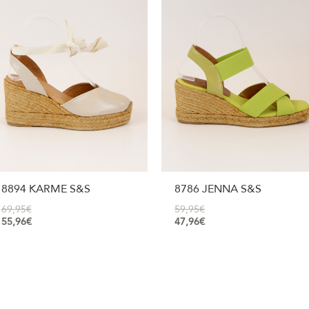
8894 KARME S&S
8786 JENNA S&S
69,95
€
59,95
€
55,96
€
47,96
€