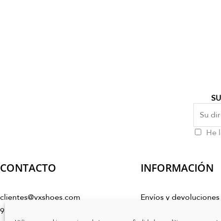
SU
He l
CONTACTO
INFORMACIÓN
clientes@vxshoes.com
Envíos y devoluciones
986 17 50 04
Condiciones de comp