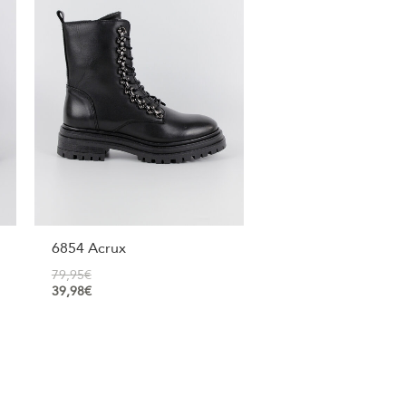
6854 Acrux
79,95
€
39,98
€