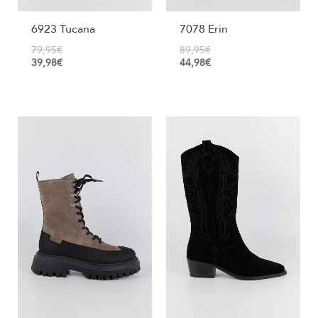
6923 Tucana
7078 Erin
79,95
€
89,95
€
39,98
€
44,98
€