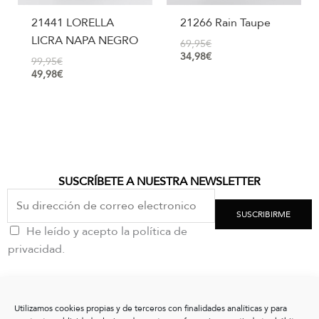
21441 LORELLA
21266 Rain Taupe
LICRA NAPA NEGRO
69,95
€
34,98
€
99,95
€
49,98
€
SUSCRÍBETE A NUESTRA NEWSLETTER
SUSCRIBIRME
He leído y acepto la política de
privacidad.
CONTACTO
Utilizamos cookies propias y de terceros con finalidades analíticas y para
clientes@vxshoes.com