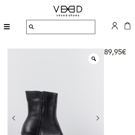
Ir
al
contenido
Menú
89,95
€