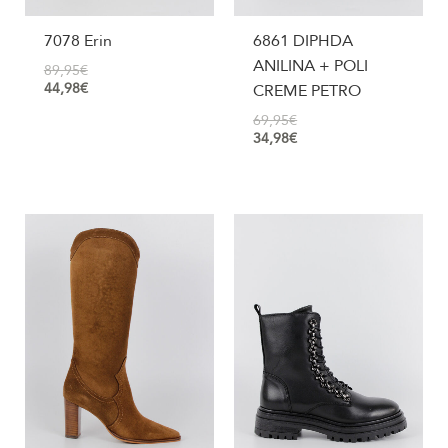
7078 Erin
6861 DIPHDA
ANILINA + POLI
89,95
€
44,98
€
CREME PETRO
69,95
€
34,98
€