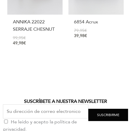
ANNIKA 22022
6854 Acrux
SERRAJE CHESNUT
79,95
€
39,98
€
99,95
€
49,98
€
SUSCRÍBETE A NUESTRA NEWSLETTER
SUSCRIBIRME
He leído y acepto la política de
privacidad.