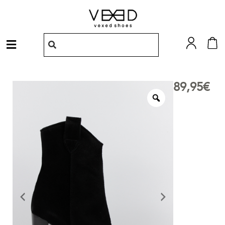
Ir
al
contenido
Menú
89,95
€