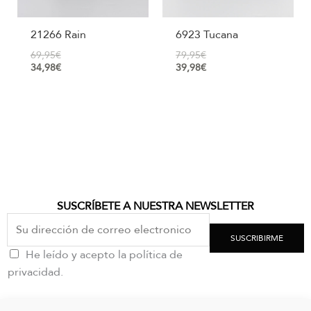
21266 Rain
6923 Tucana
69,95
€
79,95
€
34,98
€
39,98
€
SUSCRÍBETE A NUESTRA NEWSLETTER
SUSCRIBIRME
He leído y acepto la política de
privacidad.