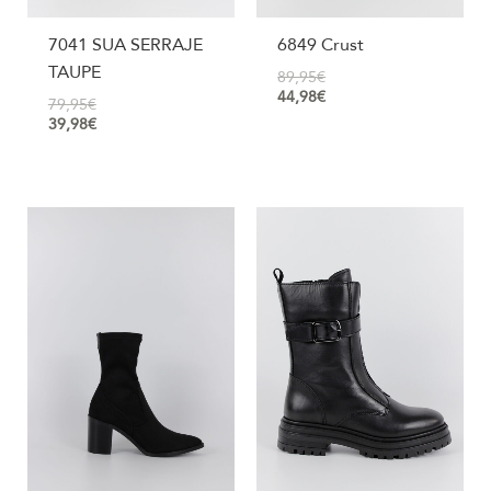
7041 SUA SERRAJE
6849 Crust
TAUPE
89,95
€
44,98
€
79,95
€
39,98
€