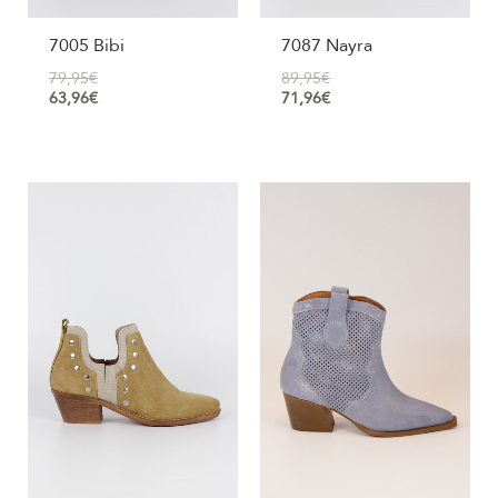
7005 Bibi
7087 Nayra
79,95
€
89,95
€
63,96
€
71,96
€