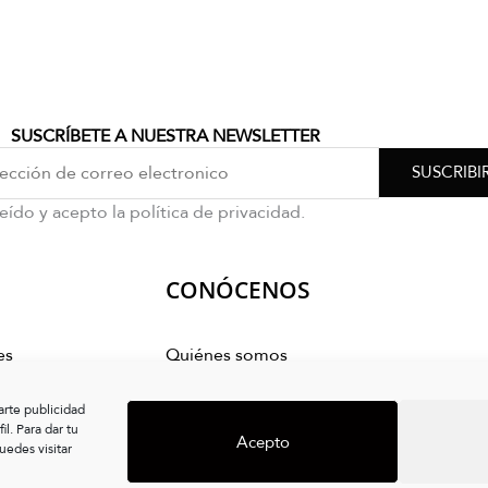
SUSCRÍBETE A NUESTRA NEWSLETTER
SUSCRIBI
eído y acepto la política de privacidad.
CONÓCENOS
es
Quiénes somos
mpra
arte publicidad
s
l. Para dar tu
Acepto
edes visitar