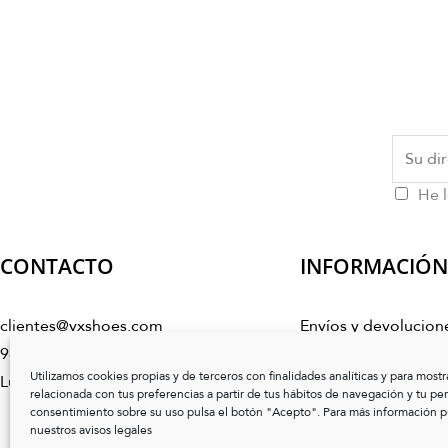
He l
CONTACTO
INFORMACIÓN
clientes@vxshoes.com
Envíos y devolucion
986 17 50 04
Condiciones de co
Utilizamos cookies propias y de terceros con finalidades analíticas y para mostr
Lunes a Viernes de 10:00h a 14:00h
Preguntas frecuente
relacionada con tus preferencias a partir de tus hábitos de navegación y tu perfi
consentimiento sobre su uso pulsa el botón "Acepto". Para más información pu
Cuidado del calzado
I
nuestros avisos legales
Guía de tallas