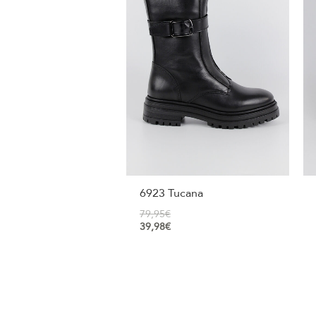
6923 Tucana
79,95
€
39,98
€