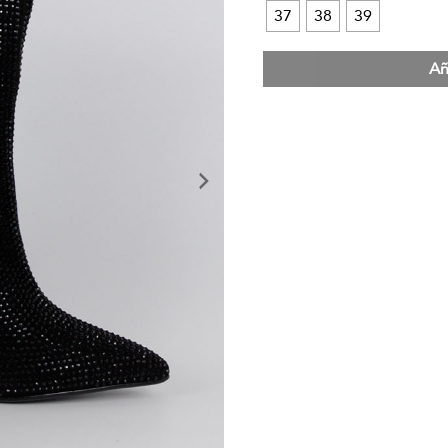
37
38
39
Añ