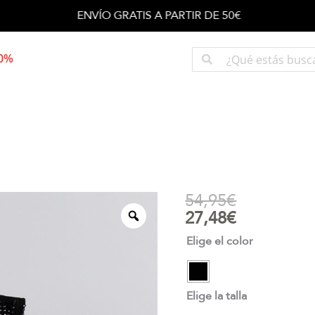
ENVÍO GRATIS A PARTIR DE 50€
50%
54,95
€
27,48
€
Elige el color
Elige la talla