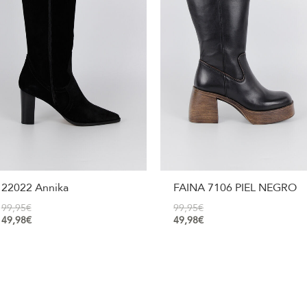
22022 Annika
FAINA 7106 PIEL NEGRO
99,95
€
99,95
€
49,98
€
49,98
€