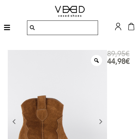
Ir
al
contenido
Menú
89,95
€
44,98
€