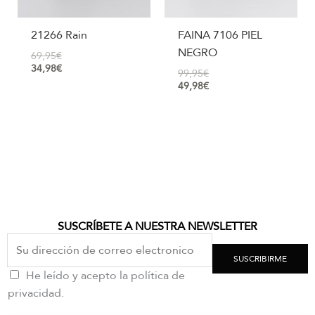
21266 Rain
FAINA 7106 PIEL
NEGRO
69,95
€
34,98
€
99,95
€
49,98
€
SUSCRÍBETE A NUESTRA NEWSLETTER
SUSCRIBIRME
He leído y acepto la política de
privacidad.