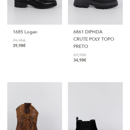
1685 Logan
6861 DIPHDA
CRUTE POLY TOPO
79,95
€
39,98
€
PRETO
69,95
€
34,98
€