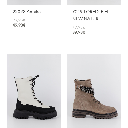
22022 Annika
7049 LOREDI PIEL
NEW NATURE
99,95
€
49,98
€
79,95
€
39,98
€