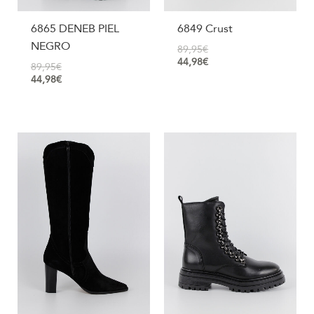
6865 DENEB PIEL
6849 Crust
NEGRO
89,95
€
44,98
€
89,95
€
44,98
€