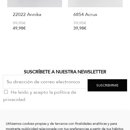
22022 Annika
6854 Acrux
99,95
€
79,95
€
49,98
€
39,98
€
SUSCRÍBETE A NUESTRA NEWSLETTER
SUSCRIBIRME
He leído y acepto la política de
privacidad.
CONTACTO
Utilizamos cookies propias y de terceros con finalidades analíticas y para
clientes@vxshoes.com
mostrarte publicidad relacionada con tus preferencias a partir de tus hábitos