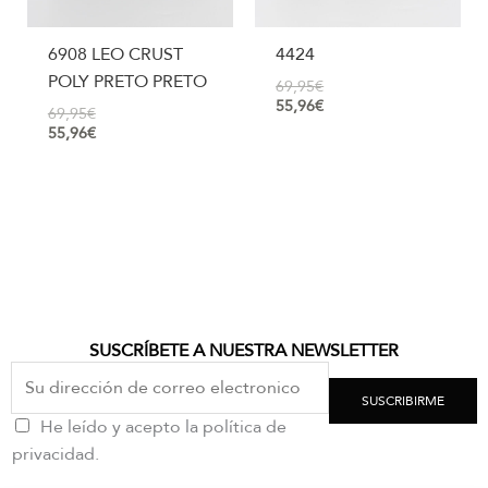
6908 LEO CRUST
4424
POLY PRETO PRETO
69,95
€
55,96
€
69,95
€
55,96
€
SUSCRÍBETE A NUESTRA NEWSLETTER
SUSCRIBIRME
He leído y acepto la política de
privacidad.