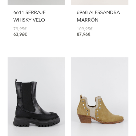
6611 SERRAJE
6968 ALESSANDRA
WHISKY VELO
MARRÓN
79,95
€
109,95
€
63,96
€
87,96
€