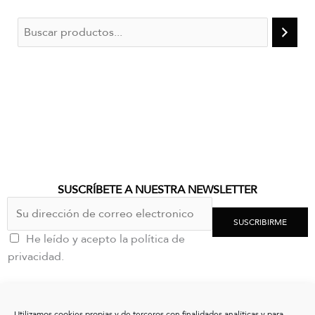
SUSCRÍBETE A NUESTRA NEWSLETTER
SUSCRIBIRME
He leído y acepto la política de
privacidad.
CONTACTO
Utilizamos cookies propias y de terceros con finalidades analíticas y para